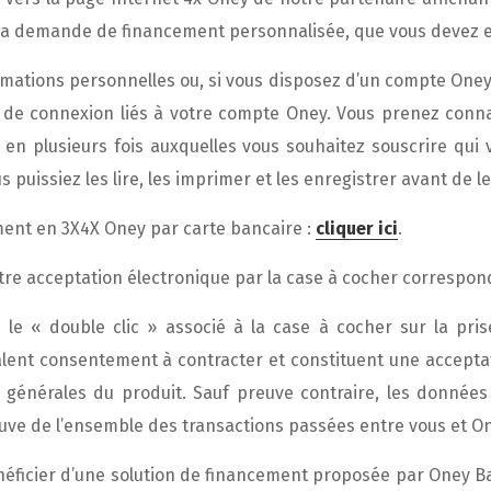
a demande de financement personnalisée, que vous devez en
rmations personnelles ou, si vous disposez d’un compte Oney,
 de connexion liés à votre compte Oney. Vous prenez conn
en plusieurs fois auxquelles vous souhaitez souscrire qui 
 puissiez les lire, les imprimer et les enregistrer avant de l
ment en 3X4X Oney par carte bancaire :
cliquer ici
.
otre acceptation électronique par la case à cocher correspon
le « double clic » associé à la case à cocher sur la pri
alent consentement à contracter et constituent une acceptat
 générales du produit. Sauf preuve contraire, les donnée
euve de l’ensemble des transactions passées entre vous et O
éficier d’une solution de financement proposée par Oney Ba