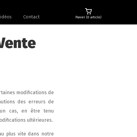
idéos
Contact
Panier (0 article)
Vente
rtaines modifications de
autions des erreurs de
cun cas, en être tenu
difications ultérieures.
u plus vite dans notre