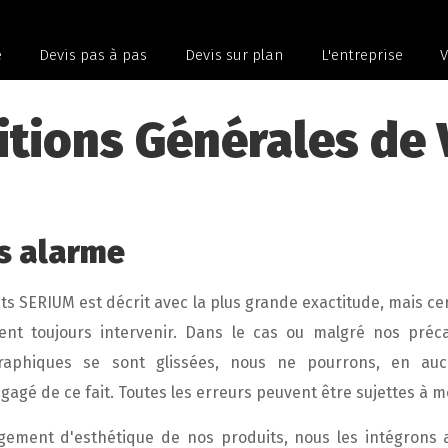
e
Devis pas à pas
Devis sur plan
L'entreprise
V
itions Générales de 
s alarme
ts SERIUM est décrit avec la plus grande exactitude, mais ce
ent toujours intervenir. Dans le cas ou malgré nos préc
graphiques se sont glissées, nous ne pourrons, en au
agé de ce fait. Toutes les erreurs peuvent être sujettes à mo
ement d'esthétique de nos produits, nous les intégrons a